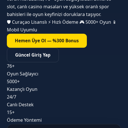
slot, canlı casino masaları ve yüksek oranlı spor
bahisleri ile oyun keyfinizi doruklara taşıyor.
🛡️
Curaçao Lisanslı
⚡
Hızlı Ödeme
🎮
5000+ Oyun
📱
Mobil Uyumlu
Hemen Üye Ol — %300 Bonus
Güncel Giriş Yap
76+
Oyun Sağlayıcı
5000+
Kazançlı Oyun
24/7
Canlı Destek
15+
Ödeme Yöntemi