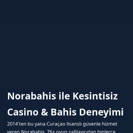
Norabahis ile
Kesintisiz
Casino & Bahis Deneyimi
2014'ten bu yana Curaçao lisanslı güvenle hizmet
veren Norabahis, 76+ oyun sağlayıcıdan binlerce