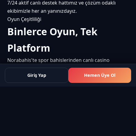
7/24 aktif canlı destek hattımız ve çözüm odaklı
ekibimizle her an yanınızdayız.
Oyun Çeşitliliği
Binlerce Oyun, Tek
Platform
Norabahis'te spor bahislerinden canlı casino
masalarına, crash games'ten e-spor bahislerine
Giriş Yap
Hemen Üye Ol
kadar geniş bir yelpazede oyun seçenekleri sizi
bekliyor.
⚽
Spor Bahisleri