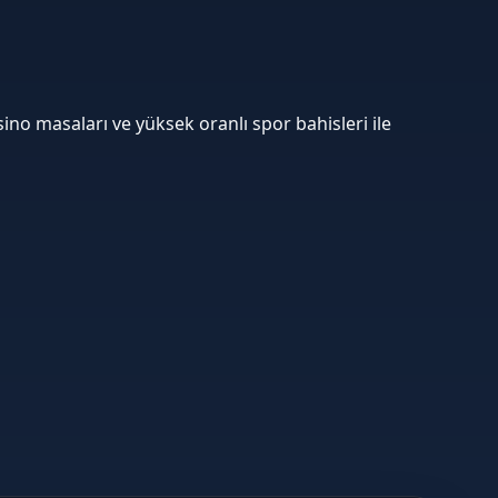
ino masaları ve yüksek oranlı spor bahisleri ile