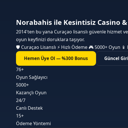
Norabahis ile
Kesintisiz
Casino &
2014'ten bu yana Curaçao lisanslı güvenle hizmet ver
oyun keyfinizi doruklara taşıyor.
🛡️
Curaçao Lisanslı
⚡
Hızlı Ödeme
🎮
5000+ Oyun
📱
Hemen Üye Ol — %300 Bonus
Güncel Gir
76+
Oyun Sağlayıcı
5000+
Kazançlı Oyun
24/7
Canlı Destek
15+
Ödeme Yöntemi